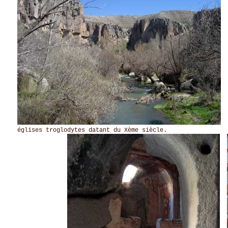
T
églises troglodytes datant du Xème siècle.