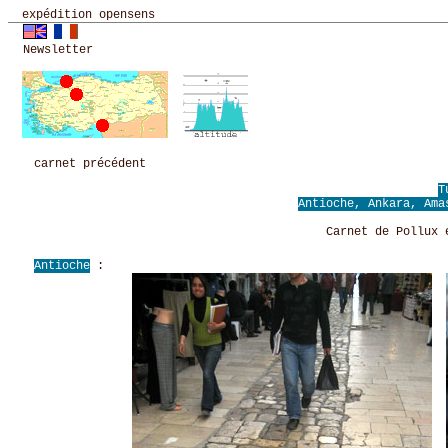
expédition opensens
Newsletter
carnet précédent
T
Antioche, Ankara, A
Carnet de Pollux 
Antioche
: