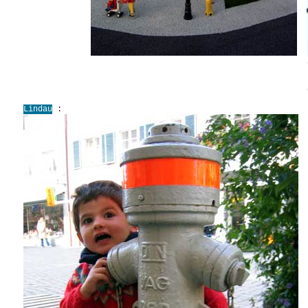
grande première pou
en prime, la vidéo "mê
Lindau
: